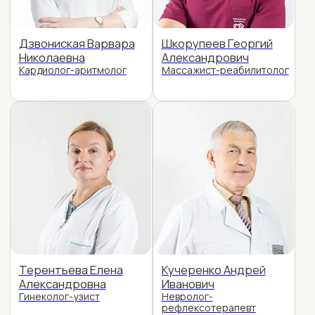
Терентьева Елена
Кучеренко Андрей
Александровна
Иванович
Гинеколог-узист
Невролог-
рефлексотерапевт
Шкорупеева Елена
Горлова Ирина
Леонидовна
Юрьевна
Врач-терапевт
Косметолог-эстетист