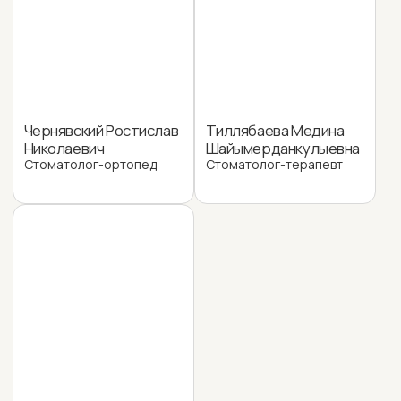
Записаться на прием
Единый контактный центр:
+7 (495) 647-29-57
Москва, ул. Харлампиева, 50к3
Москва, пр-т Новосередневский д.19, пом. 5Н
moizdrav@inbox.ru
Главная
Акции
Цены
Отзывы
Услуги
Контакты