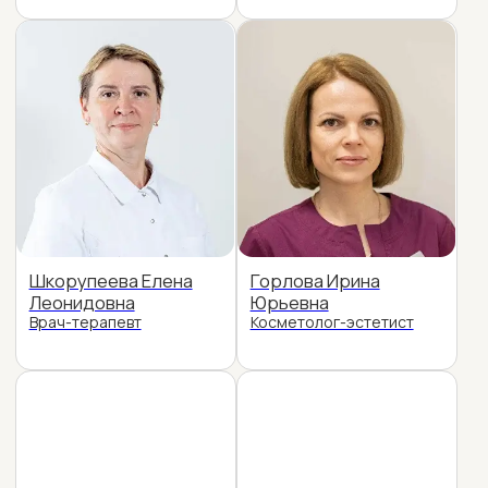
Сулейманов Султан
Шкорупеева Елена
Нурадинович
Леонидовна
Стоматолог-имплантолог,
Врач-косметолог
хирург
Майорова Юлия
Оленев Иван
Игоревна
Николаевич
Стоматолог-
Стоматолог-терапевт
терапевт, хирург