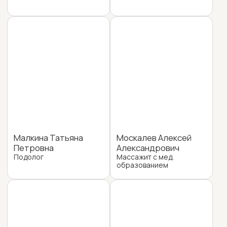
Запишитесь на прием
прямо сейчас
Используйте онлайн‑запись
на нашем сайте, выберите адрес
клиники, удобное время и врача
— запись займёт меньше минуты
Записаться онлайн