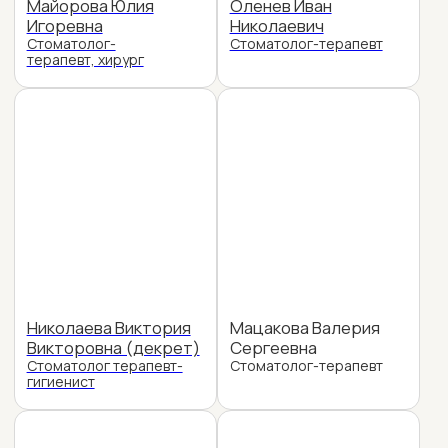
Варданян Ася
Потапова Елена
Геворговна
Павловна
Стоматолог-терапевт,
Стоматолог-терапевт
ортопед
Ширяева Александра
Набиева Сабина
Павловна
Камрановна
Дерматовенеролог
Дерматолог-косметолог