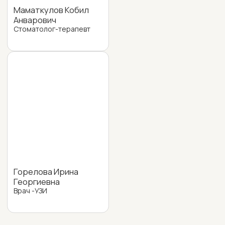
Специалисты
О клинике
Анализы и диагностика
Пациентам
Федеральная служба по надзору
в сфере защиты прав потребителей
Территориальный Фонд ОМС
Территориальное управление Федеральной
службы по надзору в сфере здравоохранения
Министерство здравоохранения Российской Федерации
Федеральный Фонд ОМС
Федеральная служба по надзору в сфере здравоохранения
© Мой Здрав
Поиск по сайту
ООО “МойЗдрав”
Разработка сайта
ОГРН 1227700219317
Политика в отношении обработки персональных данных
Согласие на обработку персональных данных
Лицензия № Л041-01137-77/00620449
выдана Департаментом здравоохранения
города Москвы 07.10.2022г.