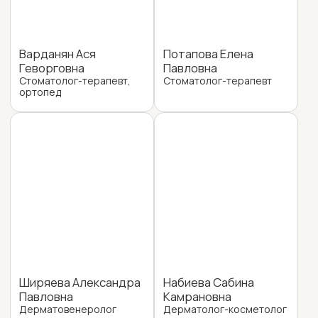
Маматкулов Кобил
Анварович
Стоматолог-терапевт
Горелова Ирина
Георгиевна
Врач -УЗИ