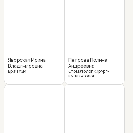
Малкина Татьяна
Москалев Алексей
Петровна
Александрович
Подолог
Массажит с мед.
образованием
Чернявский Ростислав
Тиллябаева Медина
Николаевич
Шайымерданкулыевна
Стоматолог-ортопед
Стоматолог-терапевт