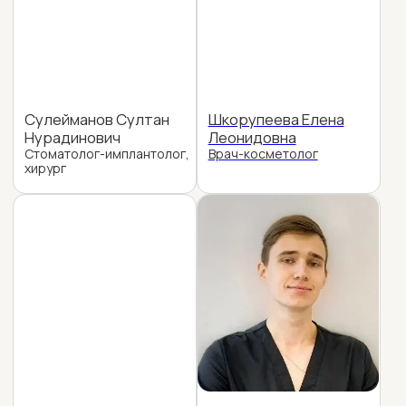
Николаева Виктория
Мацакова Валерия
Викторовна (декрет)
Сергеевна
Стоматолог терапевт-
Стоматолог-терапевт
гигиенист
Яворская Ирина
Петрова Полина
Владимировна
Андреевна
Врач УЗИ
Стоматолог хирург-
имплантолог