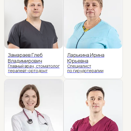
Замараев Глеб
Ларькина Ирина
Владимирович
Юрьевна
Главный врач, стоматолог
Специалист
терапевт-ортодонт
по гирудотерапии
Дзвониская Варвара
Шкорупеев Георгий
Николаевна
Александрович
Кардиолог-аритмолог
Массажист-реабилитолог