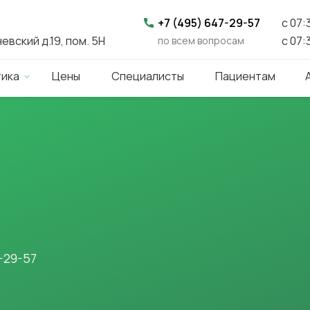
+7 (495) 647-29-57
с 07:
вский д.19, пом. 5Н
с 07:
по всем вопросам
тика
Цены
Специалисты
Пациентам
При любом заболеван
что надо сделать – с
-29-57
Лабораторная диагностика
широкий спектр исследован