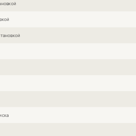
ановкой
вкой
становкой
иска