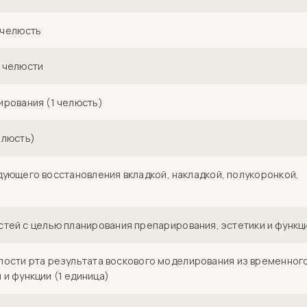
 челюсть
 челюсти
ирования (1 челюсть)
елюсть)
ующего восстановления вкладкой, накладкой, полукоронкой,
тей с целью планирования препарирования, эстетики и функц
лости рта результата воскового моделирования из временног
и функции (1 единица)